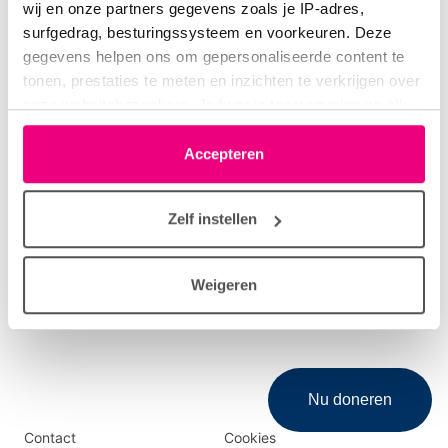
wij en onze partners gegevens zoals je IP-adres,
Volg ons overal
surfgedrag, besturingssysteem en voorkeuren. Deze
gegevens helpen ons om gepersonaliseerde content te
tonen, prestaties te meten en inzichten te verkrijgen over
onze websitebezoekers. Je kunt je toestemming op elk
Gratis nieuwsbrief
moment wijzigen of intrekken via het cookie-icoontje
linksonder elke pagina. De lijst met partners is te vinden
Accepteren
Blijf op de hoogte van het laatste nieuws over onderzoek,
in het tabblad “details”.
longziekten en gezonde longen.
Zelf instellen
Aanmelden
Weigeren
Nu doneren
Disclaimer
Logomenu
Contact
Cookies