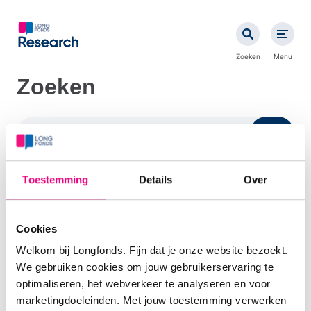
Overslaan
en
naar
de
Zoeken
Menu
inhoud
gaan
Zoeken
Zoeken
Zoeke
op
trefwoord
Toestemming
Details
Over
Primair
Home
Subsidies
Cookies
footermenu
Welkom bij Longfonds. Fijn dat je onze website bezoekt.
Ons beleid
Nieuws
We gebruiken cookies om jouw gebruikerservaring te
optimaliseren, het webverkeer te analyseren en voor
Secundaire
longfonds.nl
Longfonds Accelerate
marketingdoeleinden. Met jouw toestemming verwerken
footermenu