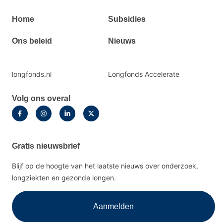
Primair
Home
Subsidies
footermenu
Ons beleid
Nieuws
Secundaire
longfonds.nl
Longfonds Accelerate
footermenu
Volg ons overal
Gratis nieuwsbrief
Blijf op de hoogte van het laatste nieuws over onderzoek,
longziekten en gezonde longen.
Aanmelden