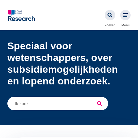
Overslaan
en
naar
de
Zoeken
Menu
inhoud
gaan
Speciaal voor
wetenschappers, over
subsidie­mogelijkheden
en lopend onderzoek.
Zoeken
Zoeken