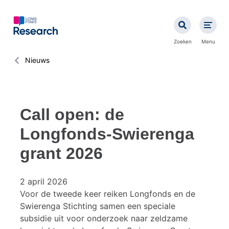
Overslaan
en
naar
de
Zoeken
Menu
inhoud
gaan
Kruimelpad
Nieuws
Call open: de
Longfonds-Swierenga
grant 2026
2 april 2026
Voor de tweede keer reiken Longfonds en de
Swierenga Stichting samen een speciale
subsidie uit voor onderzoek naar zeldzame