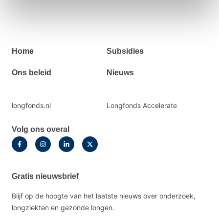
Primair
Home
Subsidies
footermenu
Ons beleid
Nieuws
Secundaire
longfonds.nl
Longfonds Accelerate
footermenu
Volg ons overal
Gratis nieuwsbrief
Blijf op de hoogte van het laatste nieuws over onderzoek,
longziekten en gezonde longen.