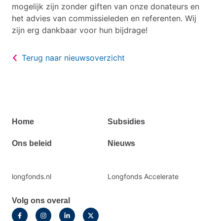
mogelijk zijn zonder giften van onze donateurs en
het advies van commissieleden en referenten. Wij
zijn erg dankbaar voor hun bijdrage!
Terug naar nieuwsoverzicht
Primair
Home
Subsidies
footermenu
Ons beleid
Nieuws
Secundaire
longfonds.nl
Longfonds Accelerate
footermenu
Volg ons overal