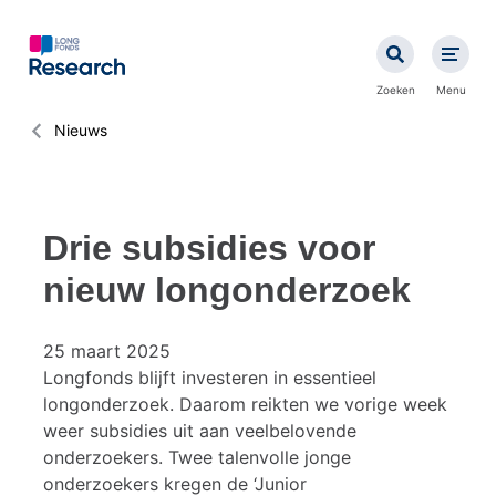
Overslaan
en
naar
de
Zoeken
Menu
inhoud
gaan
Kruimelpad
Nieuws
Drie subsidies voor
nieuw longonderzoek
25 maart 2025
Longfonds blijft investeren in essentieel
longonderzoek. Daarom reikten we vorige week
weer subsidies uit aan veelbelovende
onderzoekers. Twee talenvolle jonge
onderzoekers kregen de ‘Junior