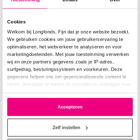
Cookies
Welkom bij Longfonds. Fijn dat je onze website bezoekt.
We gebruiken cookies om jouw gebruikerservaring te
optimaliseren, het webverkeer te analyseren en voor
marketingdoeleinden. Met jouw toestemming verwerken
wij en onze partners gegevens zoals je IP-adres,
surfgedrag, besturingssysteem en voorkeuren. Deze
gegevens helpen ons om gepersonaliseerde content te
De 'IPF-IMMUNE' studie
tonen, prestaties te meten en inzichten te verkrijgen over
onze websitebezoekers. Je kunt je toestemming op elk
Thomas Koudstaal van het ErasmusMC gaat op
moment wijzigen of intrekken via het cookie-icoontje
zoek naar een nieuwe, gerichte behandeling voor
linksonder elke pagina. De lijst met partners is te vinden
Accepteren
idiopathische longfibrose (IPF). Deze ernstige en
in het tabblad “details”.
progressieve longziekte leidt tot een geleidelijke
Zelf instellen
verlittekening van de longen.