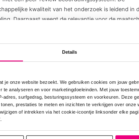
happelijke kwaliteit van het onderzoek is leidend in 
ling. Daarnaast weegt de relevantie voor de maatsch
ënten mee. Aan de hand van (inter)nationale beoorde
erenten, adviseren de
Adviesraden wetenschappelijk
oek
het bestuur van Longfonds. Deze adviesraden be
Details
tegenwoordigers van verschillende wetenschappelijke
nes en uit patiënten.
at je onze website bezoekt. We gebruiken cookies om jouw gebru
er te analyseren en voor marketingdoeleinden. Met jouw toeste
IP-adres, surfgedrag, besturingssysteem en voorkeuren. Deze 
 tonen, prestaties te meten en inzichten te verkrijgen over onze
Meer informatie
zigen of intrekken via het cookie-icoontje linksonder elke pagina
.