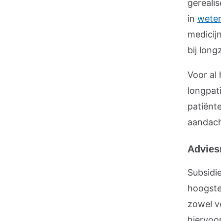
gereali
in
wete
medicij
bij long
Voor al
longpat
patiënt
aandach
Advies
Subsidi
hoogste
zowel v
hiervoo