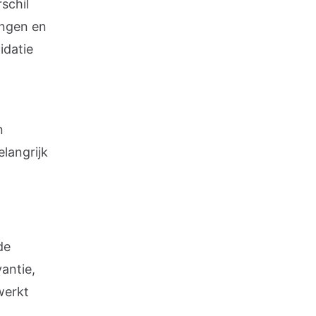
schil
ingen en
idatie
n
langrijk
de
antie,
werkt