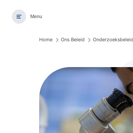
Overslaan
en
Menu
naar
de
inhoud
gaan
Home
Ons Beleid
Onderzoeksbelei
Kruimelpad