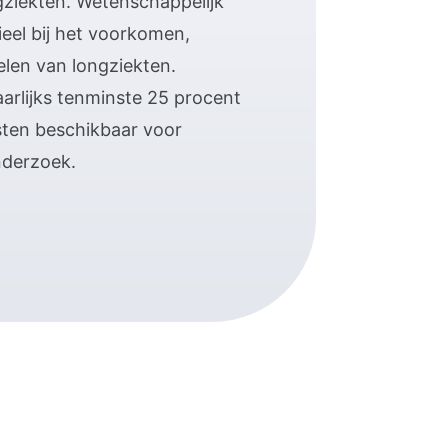
ziekten. Wetenschappelijk
ieel bij het voorkomen,
len van longziekten.
aarlijks tenminste 25 procent
sten beschikbaar voor
nderzoek.