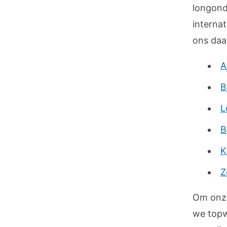
longond
internat
ons daa
A
B
L
B
K
Z
Om onze
we topw