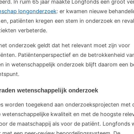
seerd. In ruim 65 jaar maakte Longfonds een groot ver
nschap longonderzoek
: er kwamen nieuwe behandel
nen, patiënten kregen een stem in onderzoek en reval
ziekten verbeterde.
 het onderzoek geldt dat het relevant moet zijn voor
iënten. Patiëntenperspectief en de betrokkenheid va
en in wetenschappelijk onderzoek blijft daarom een be
tspunt.
raden wetenschappelijk onderzoek
es worden toegekend aan onderzoeksprojecten met 
 wetenschappelijke kwaliteit en met de hoogste relev
oor de maatschappij als voor de patiënt. Longfonds 
r met een peer-review beoordelingssysteem. De