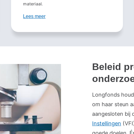
materiaal.
Lees meer
Beleid p
onderzo
Longfonds houdt 
om haar steun a
aangesloten bij
Instellingen
(VFI
goede doelen. É