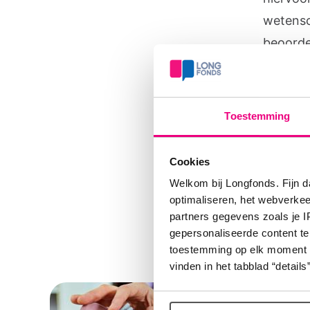
wetensc
beoorde
en pati
van ref
onderz
Toestemming
uit ver
discipli
Cookies
Welkom bij Longfonds. Fijn d
optimaliseren, het webverke
partners gegevens zoals je 
gepersonaliseerde content te
toestemming op elk moment wij
vinden in het tabblad “details”