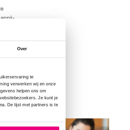
de
appij-
lingen
staan
Over
ikerservaring te
mming verwerken wij en onze
gegevens helpen ons om
 websitebezoekers. Je kunt je
. De lijst met partners is te